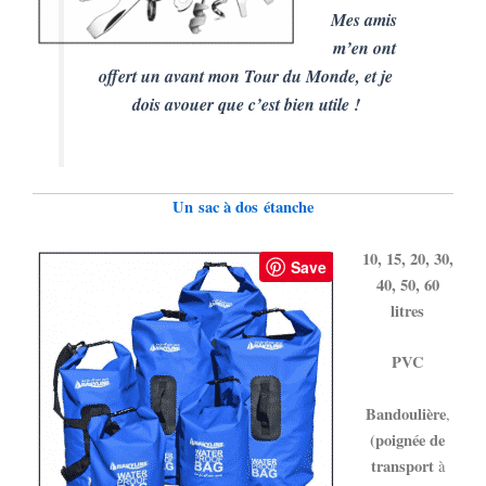
Mes amis
m’en ont
offert un avant mon Tour du Monde, et je
dois avouer que c’est bien utile !
Un sac à dos
étanche
10, 15, 20, 30,
Save
40, 50, 60
litres
PVC
Bandoulière
,
(poignée de
transport
à