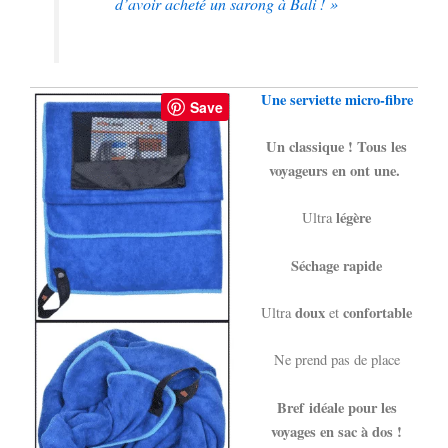
d’avoir acheté un sarong à Bali ! »
Une serviette micro-fibre
Save
Un classique ! Tous les
voyageurs en ont une.
légère
Ultra
Séchage rapide
doux
confortable
Ultra
et
Ne prend pas de place
Bref idéale pour les
voyages en sac à dos !