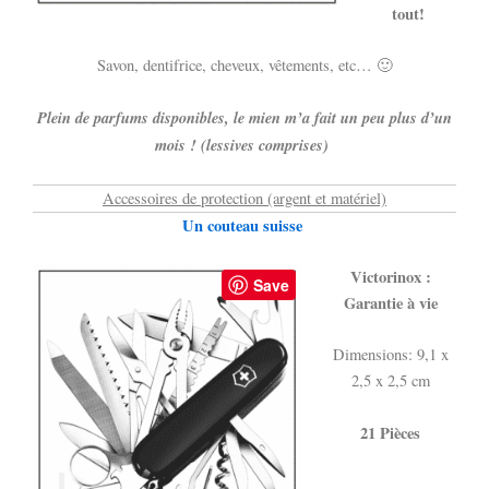
tout!
Savon, dentifrice, cheveux, vêtements, etc… 🙂
Plein de parfums disponibles, le mien m’a fait un peu plus d’un
mois ! (lessives comprises)
Accessoires de protection (argent et matériel)
Un couteau suisse
Victorinox :
Save
Garantie à vie
Dimensions: 9,1 x
2,5 x 2,5 cm
21 Pièces