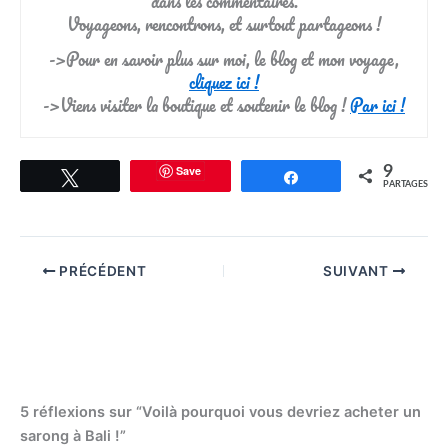
dans les commentaires.
Voyageons, rencontrons, et surtout partageons !
->Pour en savoir plus sur moi, le blog et mon voyage,
cliquez ici !
->Viens visiter la boutique et soutenir le blog !
Par ici !
Save
9
Tweetez
Partagez
PARTAGES
PRÉCÉDENT
SUIVANT
5 réflexions sur “Voilà pourquoi vous devriez acheter un
sarong à Bali !”