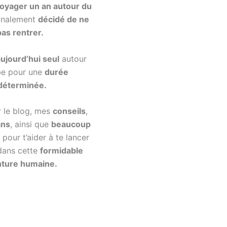
voyager un an autour du
 finalement
décidé de ne
pas rentrer.
ujourd’hui seul
autour
be pour une
durée
déterminée.
r le blog, mes
conseils
,
ans
, ainsi que
beaucoup
pour t’aider à te lancer
 dans cette
formidable
nture humaine.