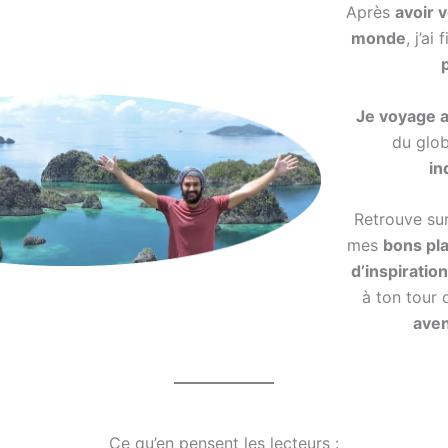
Après
avoir 
monde
, j’ai
Je voyage a
du glo
in
Retrouve su
mes
bons pl
d’inspiration
à ton tour
ave
Ce qu’en pensent les lecteurs :