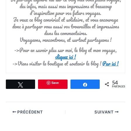
des infos, mais aussi mes impressions et beaucoup
d’inspiration pour vos futurs voyages.
Je veux ce blog convivial et solidaire, et vous encourage
donc à partager vous aussi vos trouvailles et impressions
dans les commentaires.
Voyageons, rencontrons, et surtout partageons !
->Pour en savoir plus sur moi, le blog et mon voyage,
cliquez ici !
->Viens visiter la boutique et soutenir le blog !
Par ici !
Save
54
Tweetez
Partagez
PARTAGES
PRÉCÉDENT
SUIVANT