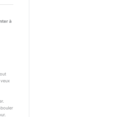
nter à
tout
 veux
er.
mbouler
ur.