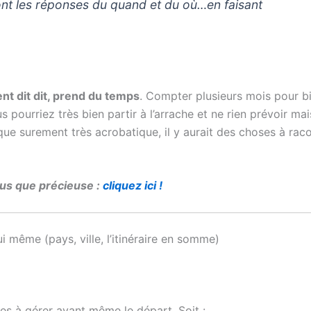
nt les réponses du quand et du où…en faisant
ent dit dit, prend du temps
. Compter plusieurs mois pour b
 pourriez très bien partir à l’arrache et ne rien prévoir mai
que surement très acrobatique, il y aurait des choses à raco
plus que précieuse :
cliquez ici !
ui même (pays, ville, l’itinéraire en somme)
les à gérer avant même le départ. Soit :