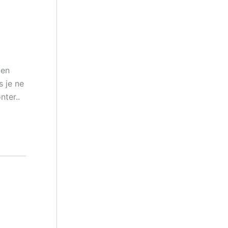
ien
s je ne
nter..