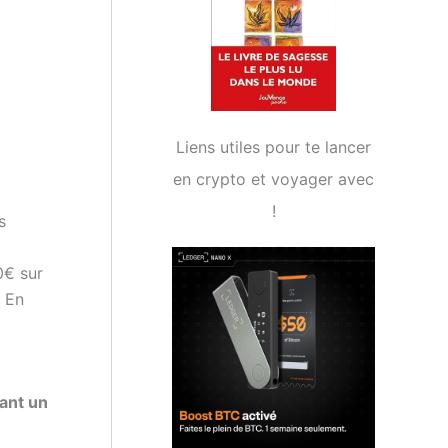
Liens utiles pour te lancer
en crypto et voyager avec
!
s
0€ sur
? En
ant un